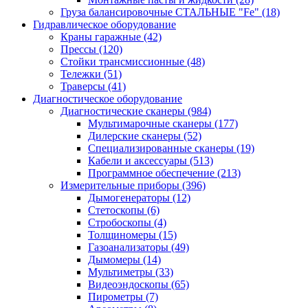
Груза балансировочные СТАЛЬНЫЕ "Fe"
(18)
Гидравлическое оборудование
Краны гаражные
(42)
Прессы
(120)
Стойки трансмиссионные
(48)
Тележки
(51)
Траверсы
(41)
Диагностическое оборудование
Диагностические сканеры
(984)
Мультимарочные сканеры
(177)
Дилерские сканеры
(52)
Специализированные сканеры
(19)
Кабели и аксессуары
(513)
Программное обеспечение
(213)
Измерительные приборы
(396)
Дымогенераторы
(12)
Стетоскопы
(6)
Стробоскопы
(4)
Толщиномеры
(15)
Газоанализаторы
(49)
Дымомеры
(14)
Мультиметры
(33)
Видеоэндоскопы
(65)
Пирометры
(7)