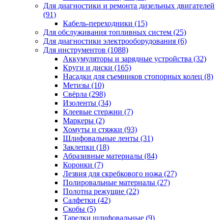
Для диагностики и ремонта дизельных двигателей
(91)
Кабель-переходники
(15)
Для обслуживания топливных систем
(25)
Для диагностики электрооборудования
(6)
Для инструментов
(1088)
Аккумуляторы и зарядные устройства
(32)
Круги и диски
(165)
Насадки для съемников стопорных колец
(8)
Метизы
(10)
Свёрла
(298)
Изоленты
(34)
Клеевые стержни
(7)
Маркеры
(2)
Хомуты и стяжки
(93)
Шлифовальные ленты
(31)
Заклепки
(18)
Абразивные материалы
(84)
Коронки
(7)
Лезвия для скребкового ножа
(27)
Полировальные материалы
(27)
Полотна режущие
(22)
Салфетки
(42)
Скобы
(5)
Тарелки шлифовальные
(9)