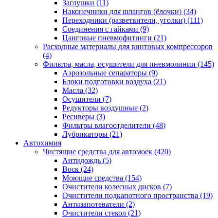
Заглушки
(11)
Наконечники для шлангов (ёлочки)
(34)
Переходники (разветвители, уголки)
(111)
Соединения с гайками
(9)
Цанговые пневмофитинги
(21)
Расходные материалы для винтовых компрессоров
(4)
Фильтра, масла, осушители для пневмолинии
(145)
Аэрозольные сепараторы
(9)
Блоки подготовки воздуха
(21)
Масла
(32)
Осушители
(7)
Редукторы воздушные
(2)
Ресиверы
(3)
Фильтры влагоотделители
(48)
Лубрикаторы
(21)
Автохимия
Чистящие средства для автомоек
(420)
Антидождь
(5)
Воск
(24)
Моющие средства
(154)
Очистители колесных дисков
(7)
Очистители подкапотного пространства
(19)
Антизапотеватели
(2)
Очистители стекол
(21)