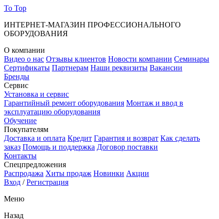
To Top
ИНТЕРНЕТ-МАГАЗИН ПРОФЕССИОНАЛЬНОГО
ОБОРУДОВАНИЯ
О компании
Видео о нас
Отзывы клиентов
Новости компании
Семинары
Сертификаты
Партнерам
Наши реквизиты
Вакансии
Бренды
Сервис
Установка и сервис
Гарантийный ремонт оборудования
Монтаж и ввод в
эксплуатацию оборудования
Обучение
Покупателям
Доставка и оплата
Кредит
Гарантия и возврат
Как сделать
заказ
Помощь и поддержка
Договор поставки
Контакты
Спецпредложения
Распродажа
Хиты продаж
Новинки
Акции
Вход
/
Регистрация
Меню
Назад