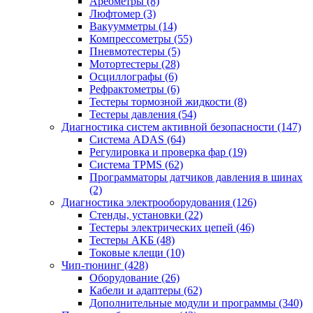
Ареометры
(8)
Люфтомер
(3)
Вакуумметры
(14)
Компрессометры
(55)
Пневмотестеры
(5)
Мотортестеры
(28)
Осциллографы
(6)
Рефрактометры
(6)
Тестеры тормозной жидкости
(8)
Тестеры давления
(54)
Диагностика систем активной безопасности
(147)
Система ADAS
(64)
Регулировка и проверка фар
(19)
Система TPMS
(62)
Программаторы датчиков давления в шинах
(2)
Диагностика электрооборудования
(126)
Стенды, установки
(22)
Тестеры электрических цепей
(46)
Тестеры АКБ
(48)
Токовые клещи
(10)
Чип-тюнинг
(428)
Оборудование
(26)
Кабели и адаптеры
(62)
Дополнительные модули и программы
(340)