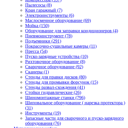
Пылесосы
(8)
Кран гаражный
(7)
Электроинструменты
(6)
Маслосменное оборудование
(69)
Мойка
(150)
Оборудование для заправки кондиционеров
(4)
Пневмоинструмент
(78)
Подъемники
(291)
Покрасочно-сушильные камеры
(11)
Пресса
(54)
Пуско-зарядные устройства
(10)
Рихтовочное оборудование
(8)
Сварочное оборудование
(92)
Сканеры
(1)
Стенды для правки дисков
(80)
Стенды для промывки форсунок
(15)
Стенды развал-схождения
(41)
Стойки гидравлические
(26)
Шиномонтажные станки
(796)
Шиповальное оборудование ( нарезка протектора )
(31)
Инструменты
(19)
Запасные части для сварочного и пуско-зарядного
оборудования
(76)