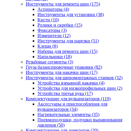
Инструменты для ремонта шин
(175)
Аспираторы
(4)
Инструменты для установки
(38)
Кисти
(10)
Ролики и скребки
(15)
Фиксаторы
(3)
Измерители
(12)
Инструменты для нарезки
(51)
Клещи
(8)
Наборы для ремонта шин
(15)
Напильники
(18)
Резьбовые сегменты
(3)
Груза балансировочные упаковки
(82)
Инструменты для накачки шин
(17)
Инструменты для шиномонтажных станков
(32)
Устройства взрывной накачки
(4)
Устройства для низкопрофильных шин
(2)
Устройства третья рука
(17)
Комплектующие для вулканизаторов
(119)
Аксессуары и приспособления для
вулканизаторов
(34)
Нагревательные элементы
(35)
Пневмоподушки, подушки выравнивания
давления
(50)
Комплектующие для домкратов
(20)