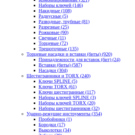
Наборы ключей
(146)
Накидные
(108)
Радиусные
(5)
Разводные, трубные
(81)
Разрезные
(25)
Рожковые
(90)
Свечные
(11)
Торцевые
(72)
Трещоточные
(135)
Торцевые насадки и вставки (биты)
(920)
Принадлежности для вставок (бит)
(24)
Вставки (биты)
(587)
Насадки
(304)
Шестигранники и TORX
(240)
Ключи SPLINE
(5)
Ключи TORX
(61)
Ключи шестигранные
(117)
Наборы ключей SPLINE
(3)
Наборы ключей TORX
(20)
Наборы шестигранников
(32)
Ударно-режущие инструменты
(354)
Пробойники
(1)
Бородки
(17)
Выколотки
(34)