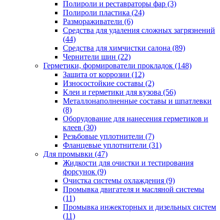
Полироли и реставраторы фар
(3)
Полироли пластика
(24)
Размораживатели
(6)
Средства для удаления сложных загрязнений
(44)
Средства для химчистки салона
(89)
Чернители шин
(22)
Герметики, формирователи прокладок
(148)
Защита от коррозии
(12)
Износостойкие составы
(2)
Клеи и герметики для кузова
(56)
Металлонаполненные составы и шпатлевки
(8)
Оборудование для нанесения герметиков и
клеев
(30)
Резьбовые уплотнители
(7)
Фланцевые уплотнители
(31)
Для промывки
(47)
Жидкости для очистки и тестирования
форсунок
(9)
Очистка системы охлаждения
(9)
Промывка двигателя и масляной системы
(11)
Промывка инжекторных и дизельных систем
(11)