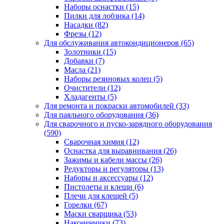
Наборы оснастки
(15)
Пилки для лобзика
(14)
Насадки
(82)
Фрезы
(12)
Для обслуживания автокондиционеров
(65)
Золотники
(15)
Добавки
(7)
Масла
(21)
Наборы резиновых колец
(5)
Очистители
(12)
Хладагенты
(5)
Для ремонта и покраски автомобилей
(33)
Для паяльного оборудования
(36)
Для сварочного и пуско-зарядного оборудования
(590)
Сварочная химия
(12)
Оснастка для выравнивания
(26)
Зажимы и кабели массы
(26)
Редукторы и регуляторы
(13)
Наборы и аксессуары
(12)
Пистолеты и клещи
(6)
Плечи для клещей
(5)
Горелки
(67)
Маски сварщика
(53)
Наконечники
(73)