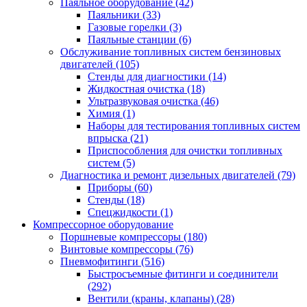
Паяльное оборудование
(42)
Паяльники
(33)
Газовые горелки
(3)
Паяльные станции
(6)
Обслуживание топливных систем бензиновых
двигателей
(105)
Стенды для диагностики
(14)
Жидкостная очистка
(18)
Ультразвуковая очистка
(46)
Химия
(1)
Наборы для тестирования топливных систем
впрыска
(21)
Приспособления для очистки топливных
систем
(5)
Диагностика и ремонт дизельных двигателей
(79)
Приборы
(60)
Стенды
(18)
Спецжидкости
(1)
Компрессорное оборудование
Поршневые компрессоры
(180)
Винтовые компрессоры
(76)
Пневмофитинги
(516)
Быстросъемные фитинги и соединители
(292)
Вентили (краны, клапаны)
(28)