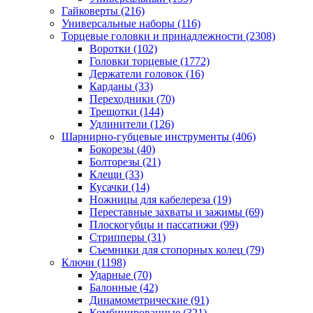
Гайковерты
(216)
Универсальные наборы
(116)
Торцевые головки и принадлежности
(2308)
Воротки
(102)
Головки торцевые
(1772)
Держатели головок
(16)
Карданы
(33)
Переходники
(70)
Трещотки
(144)
Удлинители
(126)
Шарнирно-губцевые инструменты
(406)
Бокорезы
(40)
Болторезы
(21)
Клещи
(33)
Кусачки
(14)
Ножницы для кабелереза
(19)
Переставные захваты и зажимы
(69)
Плоскогубцы и пассатижи
(99)
Стрипперы
(31)
Съемники для стопорных колец
(79)
Ключи
(1198)
Ударные
(70)
Балонные
(42)
Динамометрические
(91)
Комбинированные
(321)