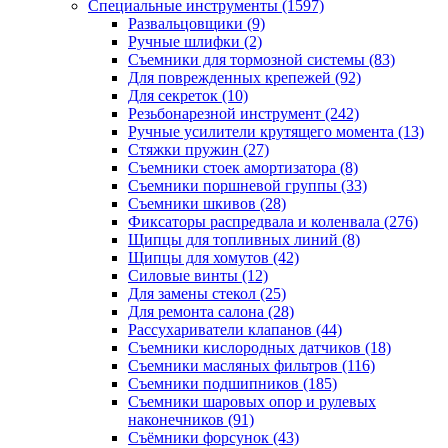
Специальные инструменты
(1597)
Развальцовщики
(9)
Ручные шлифки
(2)
Съемники для тормозной системы
(83)
Для поврежденных крепежей
(92)
Для секреток
(10)
Резьбонарезной инструмент
(242)
Ручные усилители крутящего момента
(13)
Стяжки пружин
(27)
Съемники стоек амортизатора
(8)
Съемники поршневой группы
(33)
Съемники шкивов
(28)
Фиксаторы распредвала и коленвала
(276)
Щипцы для топливных линий
(8)
Щипцы для хомутов
(42)
Силовые винты
(12)
Для замены стекол
(25)
Для ремонта салона
(28)
Рассухариватели клапанов
(44)
Съемники кислородных датчиков
(18)
Съемники масляных фильтров
(116)
Съемники подшипников
(185)
Съемники шаровых опор и рулевых
наконечников
(91)
Съёмники форсунок
(43)