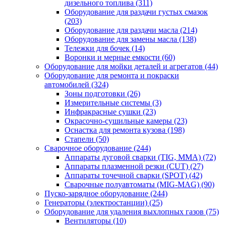
дизельного топлива
(311)
Оборудование для раздачи густых смазок
(203)
Оборудование для раздачи масла
(214)
Оборудование для замены масла
(138)
Тележки для бочек
(14)
Воронки и мерные емкости
(60)
Оборудование для мойки деталей и агрегатов
(44)
Оборудование для ремонта и покраски
автомобилей
(324)
Зоны подготовки
(26)
Измерительные системы
(3)
Инфракрасные сушки
(23)
Окрасочно-сушильные камеры
(23)
Оснастка для ремонта кузова
(198)
Стапели
(50)
Сварочное оборудование
(244)
Аппараты дуговой сварки (TIG, MMA)
(72)
Аппараты плазменной резки (CUT)
(27)
Аппараты точечной сварки (SPOT)
(42)
Сварочные полуавтоматы (MIG-MAG)
(90)
Пуско-зарядное оборудование
(244)
Генераторы (электростанции)
(25)
Оборудование для удаления выхлопных газов
(75)
Вентиляторы
(10)