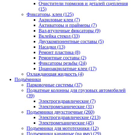
Очистители тормозов и деталей сцепления
(15)
Фиксаторы, клеи
(125)
Акриловые клеи
(7)
Активаторы и праймеры
(7)
Вал-втулочные фиксаторы
(9)
Вклейка стекол
(33)
Двухкомпонентные составы
(5)
Насадки
(13)
Ремонт пластика
(8)
Ремонтные составы
(2)
Фиксаторы резьбы
(24)
Цианоакрилатные клеи
(17)
Охлаждающая жидкость
(4)
Подъёмники
Парковочные системы
(37)
Подкатные колонны для грузовых автомобилей
(39)
Электрогидравлические
(7)
Электромеханические
(31)
Подъемники двухстоечные
(260)
Электрогидравлические
(213)
Электромеханические
(45)
Подъемники для мототехники
(12)
Подъемники канавные (на яму)
(29)