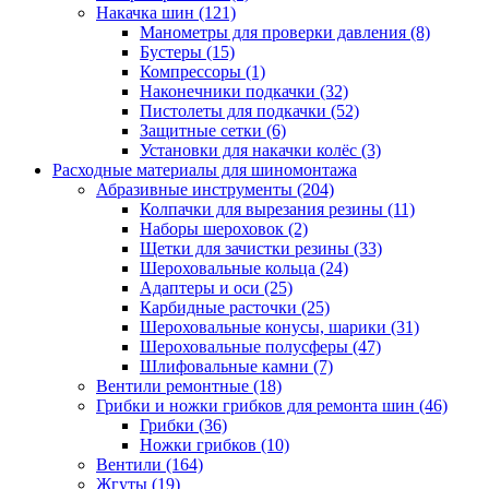
Накачка шин
(121)
Манометры для проверки давления
(8)
Бустеры
(15)
Компрессоры
(1)
Наконечники подкачки
(32)
Пистолеты для подкачки
(52)
Защитные сетки
(6)
Установки для накачки колёс
(3)
Расходные материалы для шиномонтажа
Абразивные инструменты
(204)
Колпачки для вырезания резины
(11)
Наборы шероховок
(2)
Щетки для зачистки резины
(33)
Шероховальные кольца
(24)
Адаптеры и оси
(25)
Карбидные расточки
(25)
Шероховальные конусы, шарики
(31)
Шероховальные полусферы
(47)
Шлифовальные камни
(7)
Вентили ремонтные
(18)
Грибки и ножки грибков для ремонта шин
(46)
Грибки
(36)
Ножки грибков
(10)
Вентили
(164)
Жгуты
(19)