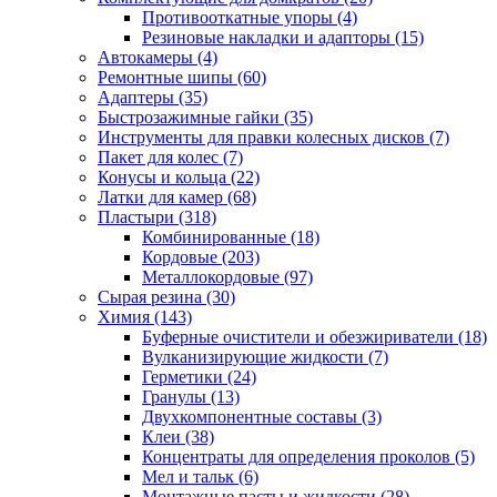
Противооткатные упоры
(4)
Резиновые накладки и адапторы
(15)
Автокамеры
(4)
Ремонтные шипы
(60)
Адаптеры
(35)
Быстрозажимные гайки
(35)
Инструменты для правки колесных дисков
(7)
Пакет для колес
(7)
Конусы и кольца
(22)
Латки для камер
(68)
Пластыри
(318)
Комбинированные
(18)
Кордовые
(203)
Металлокордовые
(97)
Сырая резина
(30)
Химия
(143)
Буферные очистители и обезжириватели
(18)
Вулканизирующие жидкости
(7)
Герметики
(24)
Гранулы
(13)
Двухкомпонентные составы
(3)
Клеи
(38)
Концентраты для определения проколов
(5)
Мел и тальк
(6)
Монтажные пасты и жидкости
(28)