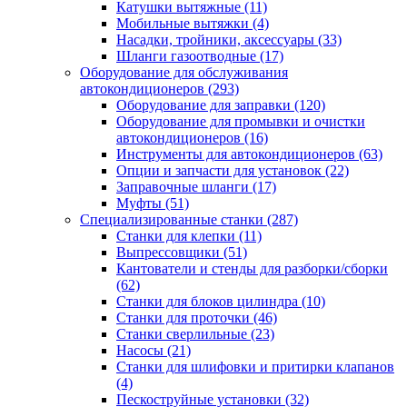
Катушки вытяжные
(11)
Мобильные вытяжки
(4)
Насадки, тройники, аксессуары
(33)
Шланги газоотводные
(17)
Оборудование для обслуживания
автокондиционеров
(293)
Оборудование для заправки
(120)
Оборудование для промывки и очистки
автокондиционеров
(16)
Инструменты для автокондиционеров
(63)
Опции и запчасти для установок
(22)
Заправочные шланги
(17)
Муфты
(51)
Специализированные станки
(287)
Станки для клепки
(11)
Выпрессовщики
(51)
Кантователи и стенды для разборки/сборки
(62)
Станки для блоков цилиндра
(10)
Станки для проточки
(46)
Станки сверлильные
(23)
Насосы
(21)
Станки для шлифовки и притирки клапанов
(4)
Пескоструйные установки
(32)