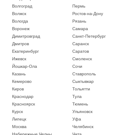
Волгоград
Пермь
Волжск
Ростов-на-Дону
Вологда
Рязань
Воронеж
Самара
Димитровград
Санкт-Петербург
Дмитров
Саранск
Екатеринбург
Саратов
Ижевск
Смоленск
Йошкар-Ола
Сочи
Казань
Ставрополь
Кемерово
Сыктывкар
Киров
Тольятти
Краснодар
Тула
Красноярск
Тюмень
Курск
Ульяновск
Липецк
Уфа
Москва
Челябинск
Набережные Челны
Чита