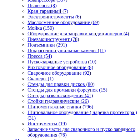
Пылесосы
(8)
Кран гаражный
(7)
Электроинструменты
(6)
Маслосменное оборудование
(69)
Мойка
(150)
Оборудование для заправки кондиционеров
(4)
Пневмоинструмент
(78)
Подъемники
(291)
Покрасочно-сушильные камеры
(11)
Пресса
(54)
Пуско-зарядные устройства
(10)
Рихтовочное оборудование
(8)
Сварочное оборудование
(92)
Сканеры
(1)
Стенды для правки дисков
(80)
Стенды для промывки форсунок
(15)
Стенды развал-схождения
(41)
Стойки гидравлические
(26)
Шиномонтажные станки
(796)
Шиповальное оборудование ( нарезка протектора )
(31)
Инструменты
(19)
Запасные части для сварочного и пуско-зарядного
оборудования
(76)