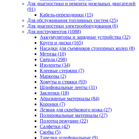
Для диагностики и ремонта дизельных двигателей
(91)
Кабель-переходники
(15)
Для обслуживания топливных систем
(25)
Для диагностики электрооборудования
(6)
Для инструментов
(1088)
Аккумуляторы и зарядные устройства
(32)
Круги и диски
(165)
Насадки для съемников стопорных колец
(8)
Метизы
(10)
Свёрла
(298)
Изоленты
(34)
Клеевые стержни
(7)
Маркеры
(2)
Хомуты и стяжки
(93)
Шлифовальные ленты
(31)
Заклепки
(18)
Абразивные материалы
(84)
Коронки
(7)
Лезвия для скребкового ножа
(27)
Полировальные материалы
(27)
Полотна режущие
(22)
Салфетки
(42)
Скобы
(5)
Тарелки шлифовальные
(9)