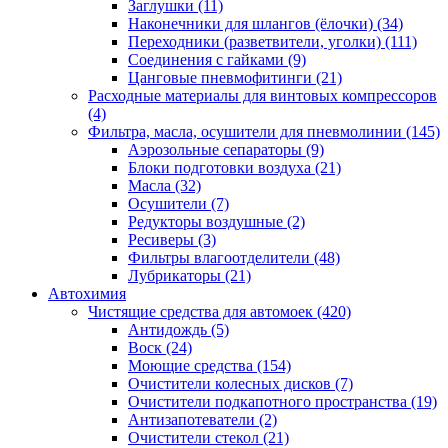
Заглушки
(11)
Наконечники для шлангов (ёлочки)
(34)
Переходники (разветвители, уголки)
(111)
Соединения с гайками
(9)
Цанговые пневмофитинги
(21)
Расходные материалы для винтовых компрессоров
(4)
Фильтра, масла, осушители для пневмолинии
(145)
Аэрозольные сепараторы
(9)
Блоки подготовки воздуха
(21)
Масла
(32)
Осушители
(7)
Редукторы воздушные
(2)
Ресиверы
(3)
Фильтры влагоотделители
(48)
Лубрикаторы
(21)
Автохимия
Чистящие средства для автомоек
(420)
Антидождь
(5)
Воск
(24)
Моющие средства
(154)
Очистители колесных дисков
(7)
Очистители подкапотного пространства
(19)
Антизапотеватели
(2)
Очистители стекол
(21)