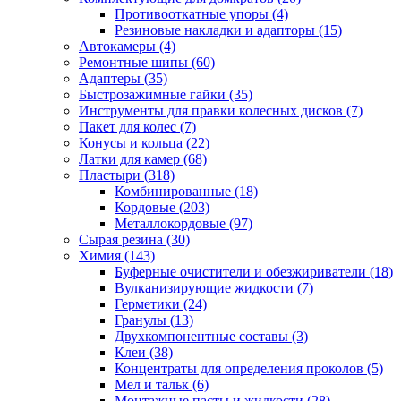
Противооткатные упоры
(4)
Резиновые накладки и адапторы
(15)
Автокамеры
(4)
Ремонтные шипы
(60)
Адаптеры
(35)
Быстрозажимные гайки
(35)
Инструменты для правки колесных дисков
(7)
Пакет для колес
(7)
Конусы и кольца
(22)
Латки для камер
(68)
Пластыри
(318)
Комбинированные
(18)
Кордовые
(203)
Металлокордовые
(97)
Сырая резина
(30)
Химия
(143)
Буферные очистители и обезжириватели
(18)
Вулканизирующие жидкости
(7)
Герметики
(24)
Гранулы
(13)
Двухкомпонентные составы
(3)
Клеи
(38)
Концентраты для определения проколов
(5)
Мел и тальк
(6)
Монтажные пасты и жидкости
(28)