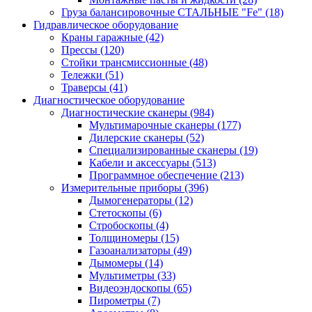
Груза балансировочные СТАЛЬНЫЕ "Fe"
(18)
Гидравлическое оборудование
Краны гаражные
(42)
Прессы
(120)
Стойки трансмиссионные
(48)
Тележки
(51)
Траверсы
(41)
Диагностическое оборудование
Диагностические сканеры
(984)
Мультимарочные сканеры
(177)
Дилерские сканеры
(52)
Специализированные сканеры
(19)
Кабели и аксессуары
(513)
Программное обеспечение
(213)
Измерительные приборы
(396)
Дымогенераторы
(12)
Стетоскопы
(6)
Стробоскопы
(4)
Толщиномеры
(15)
Газоанализаторы
(49)
Дымомеры
(14)
Мультиметры
(33)
Видеоэндоскопы
(65)
Пирометры
(7)