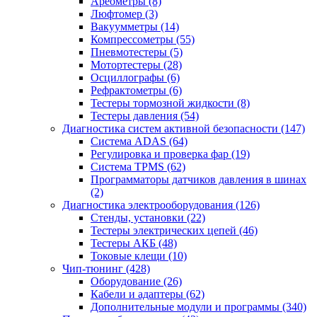
Ареометры
(8)
Люфтомер
(3)
Вакуумметры
(14)
Компрессометры
(55)
Пневмотестеры
(5)
Мотортестеры
(28)
Осциллографы
(6)
Рефрактометры
(6)
Тестеры тормозной жидкости
(8)
Тестеры давления
(54)
Диагностика систем активной безопасности
(147)
Система ADAS
(64)
Регулировка и проверка фар
(19)
Система TPMS
(62)
Программаторы датчиков давления в шинах
(2)
Диагностика электрооборудования
(126)
Стенды, установки
(22)
Тестеры электрических цепей
(46)
Тестеры АКБ
(48)
Токовые клещи
(10)
Чип-тюнинг
(428)
Оборудование
(26)
Кабели и адаптеры
(62)
Дополнительные модули и программы
(340)