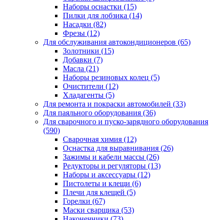
Наборы оснастки
(15)
Пилки для лобзика
(14)
Насадки
(82)
Фрезы
(12)
Для обслуживания автокондиционеров
(65)
Золотники
(15)
Добавки
(7)
Масла
(21)
Наборы резиновых колец
(5)
Очистители
(12)
Хладагенты
(5)
Для ремонта и покраски автомобилей
(33)
Для паяльного оборудования
(36)
Для сварочного и пуско-зарядного оборудования
(590)
Сварочная химия
(12)
Оснастка для выравнивания
(26)
Зажимы и кабели массы
(26)
Редукторы и регуляторы
(13)
Наборы и аксессуары
(12)
Пистолеты и клещи
(6)
Плечи для клещей
(5)
Горелки
(67)
Маски сварщика
(53)
Наконечники
(73)