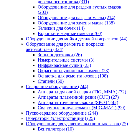
дизельного топлива
(311)
Оборудование для раздачи густых смазок
(203)
Оборудование для раздачи масла
(214)
Оборудование для замены масла
(138)
Тележки для бочек
(14)
Воронки и мерные емкости
(60)
Оборудование для мойки деталей и агрегатов
(44)
Оборудование для ремонта и покраски
автомобилей
(324)
Зоны подготовки
(26)
Измерительные системы
(3)
Инфракрасные сушки
(23)
Окрасочно-сушильные камеры
(23)
Оснастка для ремонта кузова
(198)
Стапели
(50)
Сварочное оборудование
(244)
Аппараты дуговой сварки (TIG, MMA)
(72)
Аппараты плазменной резки (CUT)
(27)
Аппараты точечной сварки (SPOT)
(42)
Сварочные полуавтоматы (MIG-MAG)
(90)
Пуско-зарядное оборудование
(244)
Генераторы (электростанции)
(25)
Оборудование для удаления выхлопных газов
(75)
Вентиляторы
(10)