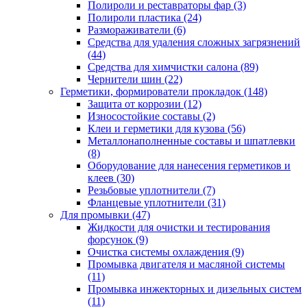
Полироли и реставраторы фар
(3)
Полироли пластика
(24)
Размораживатели
(6)
Средства для удаления сложных загрязнений
(44)
Средства для химчистки салона
(89)
Чернители шин
(22)
Герметики, формирователи прокладок
(148)
Защита от коррозии
(12)
Износостойкие составы
(2)
Клеи и герметики для кузова
(56)
Металлонаполненные составы и шпатлевки
(8)
Оборудование для нанесения герметиков и
клеев
(30)
Резьбовые уплотнители
(7)
Фланцевые уплотнители
(31)
Для промывки
(47)
Жидкости для очистки и тестирования
форсунок
(9)
Очистка системы охлаждения
(9)
Промывка двигателя и масляной системы
(11)
Промывка инжекторных и дизельных систем
(11)