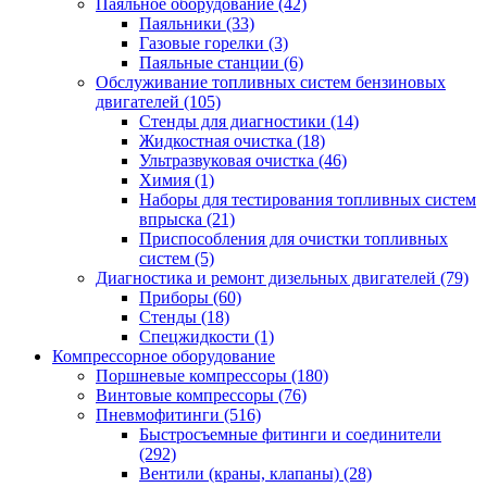
Паяльное оборудование
(42)
Паяльники
(33)
Газовые горелки
(3)
Паяльные станции
(6)
Обслуживание топливных систем бензиновых
двигателей
(105)
Стенды для диагностики
(14)
Жидкостная очистка
(18)
Ультразвуковая очистка
(46)
Химия
(1)
Наборы для тестирования топливных систем
впрыска
(21)
Приспособления для очистки топливных
систем
(5)
Диагностика и ремонт дизельных двигателей
(79)
Приборы
(60)
Стенды
(18)
Спецжидкости
(1)
Компрессорное оборудование
Поршневые компрессоры
(180)
Винтовые компрессоры
(76)
Пневмофитинги
(516)
Быстросъемные фитинги и соединители
(292)
Вентили (краны, клапаны)
(28)