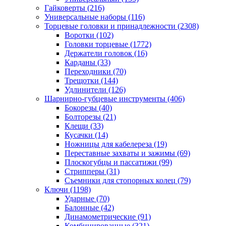
Гайковерты
(216)
Универсальные наборы
(116)
Торцевые головки и принадлежности
(2308)
Воротки
(102)
Головки торцевые
(1772)
Держатели головок
(16)
Карданы
(33)
Переходники
(70)
Трещотки
(144)
Удлинители
(126)
Шарнирно-губцевые инструменты
(406)
Бокорезы
(40)
Болторезы
(21)
Клещи
(33)
Кусачки
(14)
Ножницы для кабелереза
(19)
Переставные захваты и зажимы
(69)
Плоскогубцы и пассатижи
(99)
Стрипперы
(31)
Съемники для стопорных колец
(79)
Ключи
(1198)
Ударные
(70)
Балонные
(42)
Динамометрические
(91)
Комбинированные
(321)