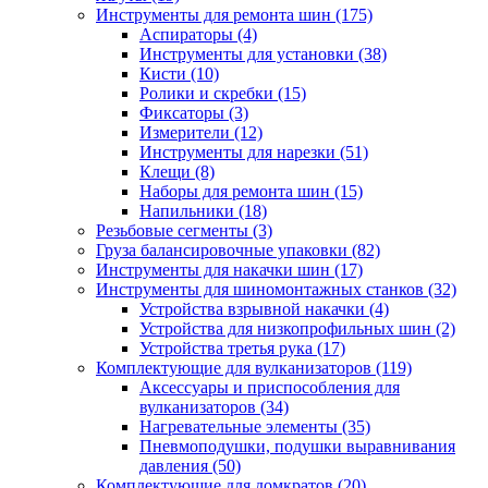
Инструменты для ремонта шин
(175)
Аспираторы
(4)
Инструменты для установки
(38)
Кисти
(10)
Ролики и скребки
(15)
Фиксаторы
(3)
Измерители
(12)
Инструменты для нарезки
(51)
Клещи
(8)
Наборы для ремонта шин
(15)
Напильники
(18)
Резьбовые сегменты
(3)
Груза балансировочные упаковки
(82)
Инструменты для накачки шин
(17)
Инструменты для шиномонтажных станков
(32)
Устройства взрывной накачки
(4)
Устройства для низкопрофильных шин
(2)
Устройства третья рука
(17)
Комплектующие для вулканизаторов
(119)
Аксессуары и приспособления для
вулканизаторов
(34)
Нагревательные элементы
(35)
Пневмоподушки, подушки выравнивания
давления
(50)
Комплектующие для домкратов
(20)