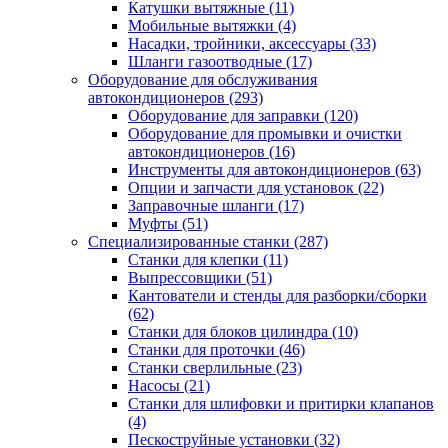
Катушки вытяжные
(11)
Мобильные вытяжки
(4)
Насадки, тройники, аксессуары
(33)
Шланги газоотводные
(17)
Оборудование для обслуживания
автокондиционеров
(293)
Оборудование для заправки
(120)
Оборудование для промывки и очистки
автокондиционеров
(16)
Инструменты для автокондиционеров
(63)
Опции и запчасти для установок
(22)
Заправочные шланги
(17)
Муфты
(51)
Специализированные станки
(287)
Станки для клепки
(11)
Выпрессовщики
(51)
Кантователи и стенды для разборки/сборки
(62)
Станки для блоков цилиндра
(10)
Станки для проточки
(46)
Станки сверлильные
(23)
Насосы
(21)
Станки для шлифовки и притирки клапанов
(4)
Пескоструйные установки
(32)