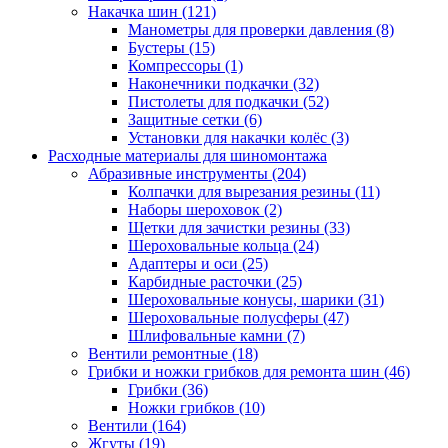
Накачка шин
(121)
Манометры для проверки давления
(8)
Бустеры
(15)
Компрессоры
(1)
Наконечники подкачки
(32)
Пистолеты для подкачки
(52)
Защитные сетки
(6)
Установки для накачки колёс
(3)
Расходные материалы для шиномонтажа
Абразивные инструменты
(204)
Колпачки для вырезания резины
(11)
Наборы шероховок
(2)
Щетки для зачистки резины
(33)
Шероховальные кольца
(24)
Адаптеры и оси
(25)
Карбидные расточки
(25)
Шероховальные конусы, шарики
(31)
Шероховальные полусферы
(47)
Шлифовальные камни
(7)
Вентили ремонтные
(18)
Грибки и ножки грибков для ремонта шин
(46)
Грибки
(36)
Ножки грибков
(10)
Вентили
(164)
Жгуты
(19)