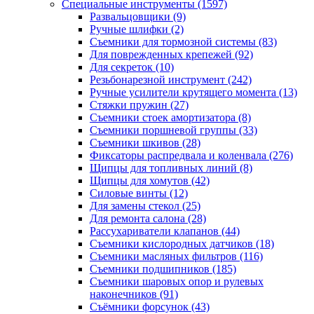
Специальные инструменты
(1597)
Развальцовщики
(9)
Ручные шлифки
(2)
Съемники для тормозной системы
(83)
Для поврежденных крепежей
(92)
Для секреток
(10)
Резьбонарезной инструмент
(242)
Ручные усилители крутящего момента
(13)
Стяжки пружин
(27)
Съемники стоек амортизатора
(8)
Съемники поршневой группы
(33)
Съемники шкивов
(28)
Фиксаторы распредвала и коленвала
(276)
Щипцы для топливных линий
(8)
Щипцы для хомутов
(42)
Силовые винты
(12)
Для замены стекол
(25)
Для ремонта салона
(28)
Рассухариватели клапанов
(44)
Съемники кислородных датчиков
(18)
Съемники масляных фильтров
(116)
Съемники подшипников
(185)
Съемники шаровых опор и рулевых
наконечников
(91)
Съёмники форсунок
(43)