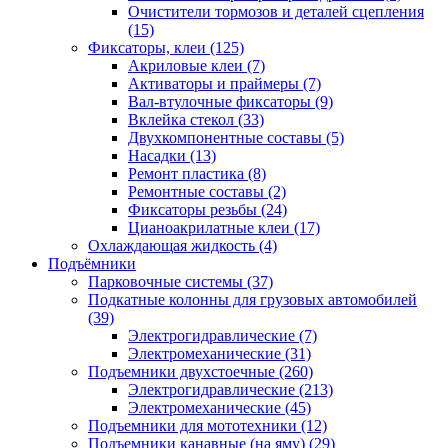
Очистители тормозов и деталей сцепления
(15)
Фиксаторы, клеи
(125)
Акриловые клеи
(7)
Активаторы и праймеры
(7)
Вал-втулочные фиксаторы
(9)
Вклейка стекол
(33)
Двухкомпонентные составы
(5)
Насадки
(13)
Ремонт пластика
(8)
Ремонтные составы
(2)
Фиксаторы резьбы
(24)
Цианоакрилатные клеи
(17)
Охлаждающая жидкость
(4)
Подъёмники
Парковочные системы
(37)
Подкатные колонны для грузовых автомобилей
(39)
Электрогидравлические
(7)
Электромеханические
(31)
Подъемники двухстоечные
(260)
Электрогидравлические
(213)
Электромеханические
(45)
Подъемники для мототехники
(12)
Подъемники канавные (на яму)
(29)