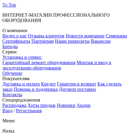
To Top
ИНТЕРНЕТ-МАГАЗИН ПРОФЕССИОНАЛЬНОГО
ОБОРУДОВАНИЯ
О компании
Видео о нас
Отзывы клиентов
Новости компании
Семинары
Сертификаты
Партнерам
Наши реквизиты
Вакансии
Бренды
Сервис
Установка и сервис
Гарантийный ремонт оборудования
Монтаж и ввод в
эксплуатацию оборудования
Обучение
Покупателям
Доставка и оплата
Кредит
Гарантия и возврат
Как сделать
заказ
Помощь и поддержка
Договор поставки
Контакты
Спецпредложения
Распродажа
Хиты продаж
Новинки
Акции
Вход
/
Регистрация
Меню
Назад