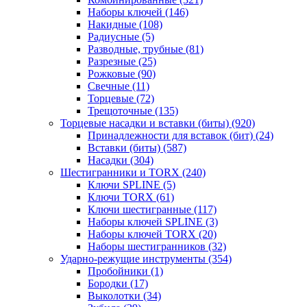
Наборы ключей
(146)
Накидные
(108)
Радиусные
(5)
Разводные, трубные
(81)
Разрезные
(25)
Рожковые
(90)
Свечные
(11)
Торцевые
(72)
Трещоточные
(135)
Торцевые насадки и вставки (биты)
(920)
Принадлежности для вставок (бит)
(24)
Вставки (биты)
(587)
Насадки
(304)
Шестигранники и TORX
(240)
Ключи SPLINE
(5)
Ключи TORX
(61)
Ключи шестигранные
(117)
Наборы ключей SPLINE
(3)
Наборы ключей TORX
(20)
Наборы шестигранников
(32)
Ударно-режущие инструменты
(354)
Пробойники
(1)
Бородки
(17)
Выколотки
(34)