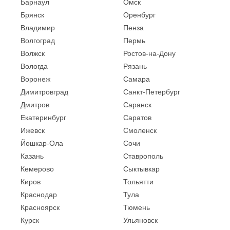
Барнаул
Омск
Брянск
Оренбург
Владимир
Пенза
Волгоград
Пермь
Волжск
Ростов-на-Дону
Вологда
Рязань
Воронеж
Самара
Димитровград
Санкт-Петербург
Дмитров
Саранск
Екатеринбург
Саратов
Ижевск
Смоленск
Йошкар-Ола
Сочи
Казань
Ставрополь
Кемерово
Сыктывкар
Киров
Тольятти
Краснодар
Тула
Красноярск
Тюмень
Курск
Ульяновск