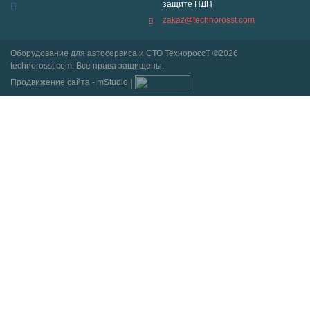
защите ПДП
zakaz@technorosst.com
Оборудование для автосервиса и СТО ТехнороссТ ©2026
technorosst.com. Все права защищены.
Продвижение сайта - mStudio