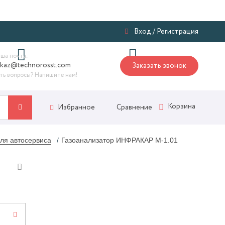
Я
Вход
/
Регистрация
ша почта:
akaz@technorosst.com
Заказать звонок
ть вопросы? Напишите нам!
Корзина
Сравнение
Избранное
ля автосервиса
Газоанализатор ИНФРАКАР М-1.01