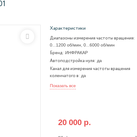
01
Характеристики
Диапазоны измерения частоты вращения:
0...1200 об/мин, 0...6000 об/мин
ИНФРАКАР
Бренд:
да
Автоподстройка нуля:
Канал для измерения частоты вращения
да
коленчатого в:
Показать все
Бесплатная доставка по всей Росси
при оплате на сайте от:
20 000 р.