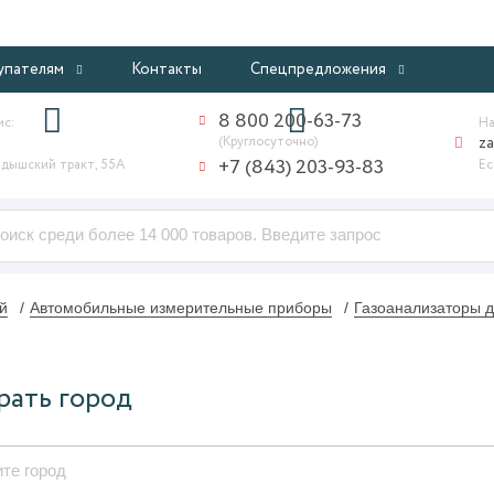
ИНТЕРНЕТ-МАГАЗИН ПРОФЕССИОНАЛЬНОГО ОБОРУДОВАНИ
упателям
Контакты
Спецпредложения
8 800 200-63-73
ис:
На
(Круглосуточно)
z
+7 (843) 203-93-83
дышский тракт, 55А
Ес
й
Автомобильные измерительные приборы
Газоанализаторы д
рать город