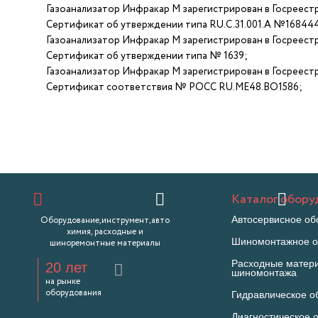
Газоанализатор Инфракар М зарегистрирован в Госреестр
Сертификат об утверждении типа RU.С.31.001.А №168444от
Газоанализатор Инфракар М зарегистрирован в Госреестр
Сертификат об утверждении типа № 1639;
Газоанализатор Инфракар М зарегистрирован в Госреестре
Сертификат соответствия № РОСС RU.МЕ48.ВО1586;
Каталог обору
Автосервисное об
Оборудование,инструмент,авто
химия, расходные и
Шиномонтажное о
шиноремонтные материалы
Расходные матер
20 лет
шиномонтажа
на рынке
оборудования
Гидравлическое о
Диагностическое 