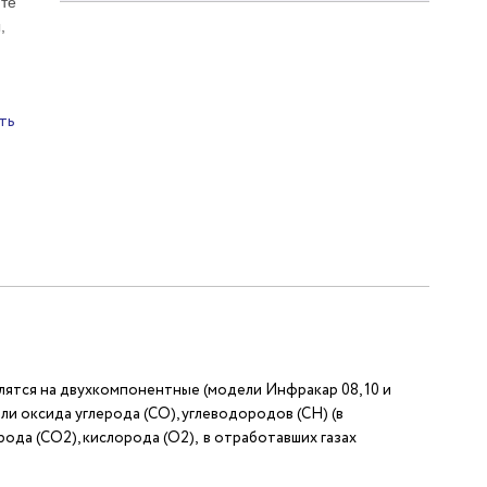
те
,
ть
лятся на двухкомпонентные (модели Инфракар 08, 10 и
 оксида углерода (СО), углеводородов (CН) (в
да (СО2), кислорода (О2), в отработавших газах