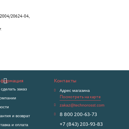
-2004/20624-04,
.
формация
Контакты
 сделать заказ
Адрес магазина
Посмотреть на карте
компании
zakaz@technorosst.com
вости
8 800 200-63-73
антия и возврат
+7 (843) 203-93-83
тавка и оплата