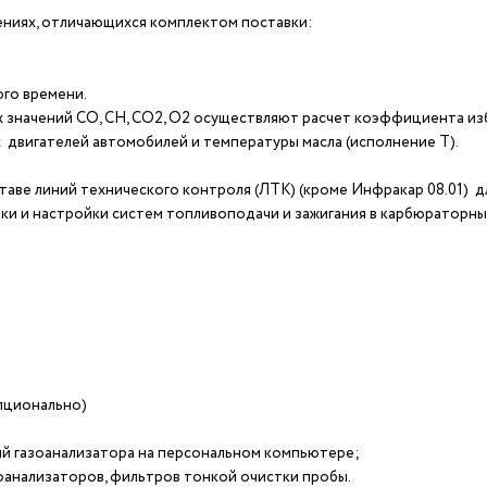
ениях, отличающихся комплектом поставки:
ого времени.
 значений СО, СН, СО2, О2 осуществляют расчет коэффициента изб
 двигателей автомобилей и температуры масла (исполнение Т).
таве линий технического контроля (ЛТК) (кроме Инфракар 08.01) д
тики и настройки систем топливоподачи и зажигания в карбюраторны
пционально)
й газоанализатора на персональном компьютере;
анализаторов, фильтров тонкой очистки пробы.