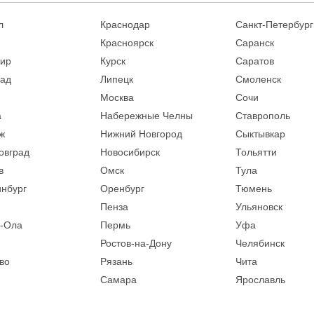
л
Краснодар
Санкт-Петербург
Красноярск
Саранск
ир
Курск
Саратов
рад
Липецк
Смоленск
Москва
Сочи
а
Набережные Челны
Ставрополь
ж
Нижний Новгород
Сыктывкар
овград
Новосибирск
Тольятти
в
Омск
Тула
инбург
Оренбург
Тюмень
Пенза
Ульяновск
-Ола
Пермь
Уфа
Ростов-на-Дону
Челябинск
во
Рязань
Чита
Самара
Ярославль