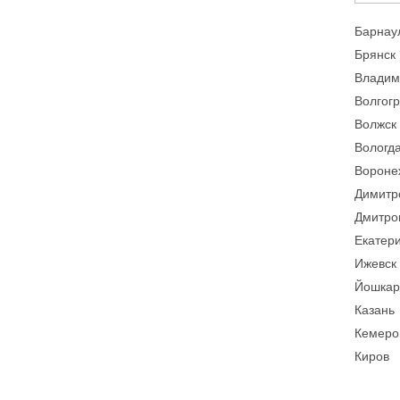
Барнау
Брянск
Владим
Волгог
Волжск
Вологд
Вороне
Димитр
Дмитро
Екатер
Ижевск
Йошкар
Казань
Кемеро
Киров