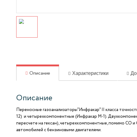
Характеристики
До
Описание
Описание
Переносные газоанализаторы"Инфракар" II класса точности
12) и четырехкомпонентные (Инфракар М-1). Двухкомпонен
пересчете на гексан), четырехкомпонентные, помимо СО и
автомобилей с бензиновыми двигателями.