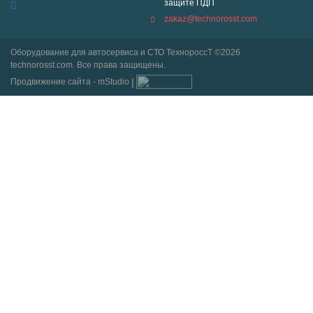
защите ПДП
zakaz@technorosst.com
Оборудование для автосервиса и СТО ТехнороссТ ©2026
technorosst.com. Все права защищены.
Продвижение сайта - mStudio