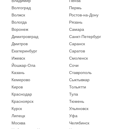
Владимир
Пенза
Волгоград
Пермь
Волжск
Ростов-на-Дону
Вологда
Рязань
Воронеж
Самара
Димитровград
Санкт-Петербург
Дмитров
Саранск
Екатеринбург
Саратов
Ижевск
Смоленск
Йошкар-Ола
Сочи
Казань
Ставрополь
Кемерово
Сыктывкар
Киров
Тольятти
Краснодар
Тула
Красноярск
Тюмень
Курск
Ульяновск
Липецк
Уфа
Москва
Челябинск