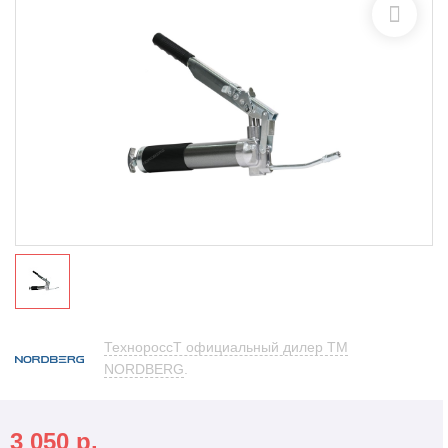
ТехнороссТ официальный дилер TM
NORDBERG
.
3 050
р.