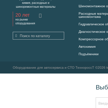
химия, расходные и
Шиномонтажное о
шиноремонтные материалы
Расходные матер
20 лет
шиномонтажа
на рынке
оборудования
Гидравлическое о
Диагностическое 
Компрессорное о
Автохимия
Подъёмники
Оборудование для автосервиса и СТО ТехнороссТ ©2026 t
Выб