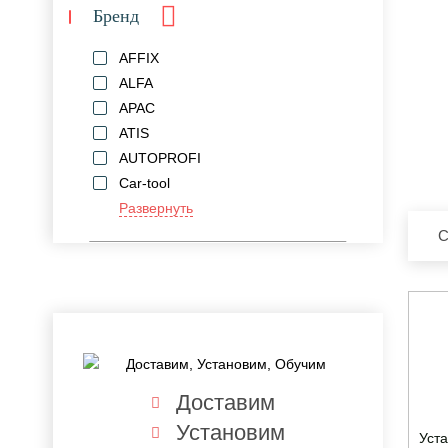
Бренд
AFFIX
ALFA
APAC
ATIS
AUTOPROFI
Car-tool
Развернуть
С
Доставим
Установим
Уст