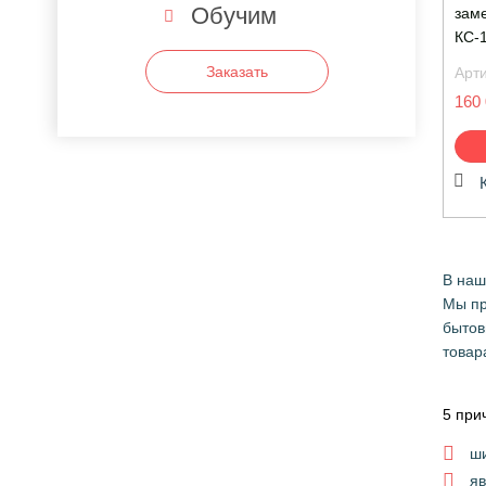
Обучим
зам
КС-
Заказать
Арт
160 
В наш
Мы пр
бытов
товар
5 при
ши
я