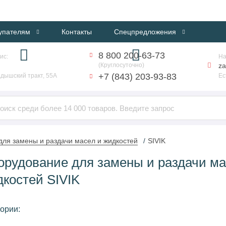
ИНТЕРНЕТ-МАГАЗИН ПРОФЕССИОНАЛЬНОГО ОБОРУДОВАНИЯ
упателям
Контакты
Спецпредложения
8 800 200-63-73
ис:
На
(Круглосуточно)
za
+7 (843) 203-93-83
дышский тракт, 55А
Ес
ля замены и раздачи масел и жидкостей
SIVIK
орудование для замены и раздачи ма
костей SIVIK
ории: