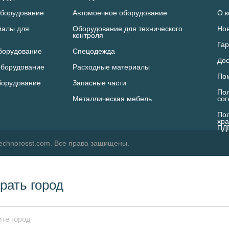
борудование
Автомоечное оборудование
О 
иалы для
Оборудование для технического
Но
контроля
Гар
борудование
Спецодежда
Дос
оборудование
Расходные материалы
По
борудование
Запасные части
Пол
Металлическая мебель
со
Пол
хра
ПД
echnorosst.com. Все права защищены.
рать город