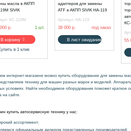
ены масла в АКПП
адаптеров для замены
тор
119М SIVIK
ATF в АКПП SIVIK НА-119
тор
ав
икул:
КС-119М
Артикул:
НА-119
КС-
000 р.
1 шт.
38 000 р.
под заказ
Арт
В корзину
В лист ожидания
55 
Купить в 1 клик
ем интернет-магазине можно купить оборудование для замены мас
едставляем технику для машин разных марок и моделей. Аппараты
ых условиях. Найти необходимое оборудование поможет краткое о
а на сайте.
чин купить автосервисную технику у нас:
рокий ассортимент;
вляемся официальным дилером представленных производителей;