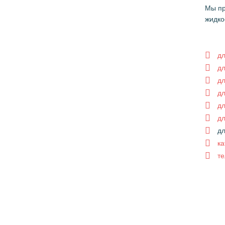
Мы пр
жидко
дл
дл
дл
дл
дл
дл
дл
ка
те