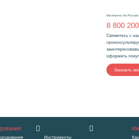
бесплатно по России
8 800 200
Свяжитесь с н
проконсультиру
заинтересовавш
оформить поку
Заказать зв
удования
Ин
орудование
Инструменты
Как