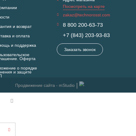
Посмотреть на карте
компании
zakaz@technorosst.com
вости
8 800 200-63-73
антия и возврат
+7 (843) 203-93-83
тавка и оплата
мощь и поддержка
Заказать звонок
ьзовательское
глашение. Оферта
ожение о порядке
нения и защите
П
Продвижение сайта - mStudio