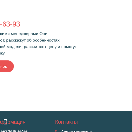
-63-93
ашими менеджерами Они
ют, расскажут об особенностях
ей модели, рассчитают цену и помогут
пку
онок
формация
Контакты
 сделать заказ
Адрес магазина