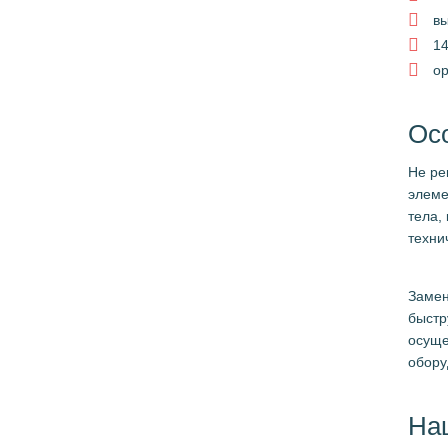
вы
14
ор
Ос
Не ре
элеме
тела,
техни
Замен
быстр
осуще
обору
На