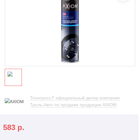
ТехнороссТ официальный дилер компании
Троль-Авто по продаже продукции AXIOM
.
583
р.