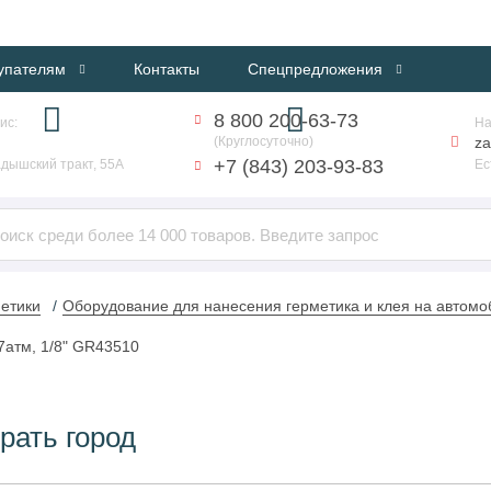
ИНТЕРНЕТ-МАГАЗИН ПРОФЕССИОНАЛЬНОГО ОБОРУДОВАНИЯ
упателям
Контакты
Спецпредложения
8 800 200-63-73
ис:
На
(Круглосуточно)
za
+7 (843) 203-93-83
дышский тракт, 55А
Ес
етики
Оборудование для нанесения герметика и клея на автомо
7атм, 1/8" GR43510
рать город