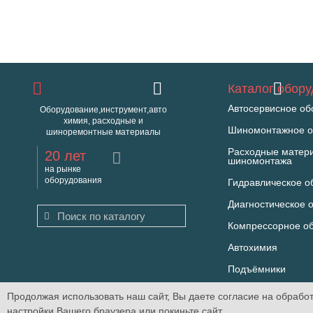
Каталог обор
Автосервисное об
Оборудование,инструмент,авто
химия, расходные и
Шиномонтажное о
шиноремонтные материалы
Расходные матер
20 лет
шиномонтажа
на рынке
оборудования
Гидравлическое о
Диагностическое 
Компрессорное о
Автохимия
Подъёмники
Продолжая использовать наш сайт, Вы даете согласие на обработ
Оборудование для автосервиса и СТО ТехнороссТ ©2026 t
настройки Вашего браузера или покиньте сайт.