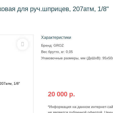
овая для руч.шприцев, 207атм, 1/8"
Характеристики
Бренд:
GROZ
Вес брутто, кг:
0,05
Упаковочные размеры, мм (ДхШхВ):
95x50
Бесплатная доставка по всей
России
при оплате на сайте от:
20 000 р.
*Информация на данном интернет-сай
не является публичной офертой. Цены