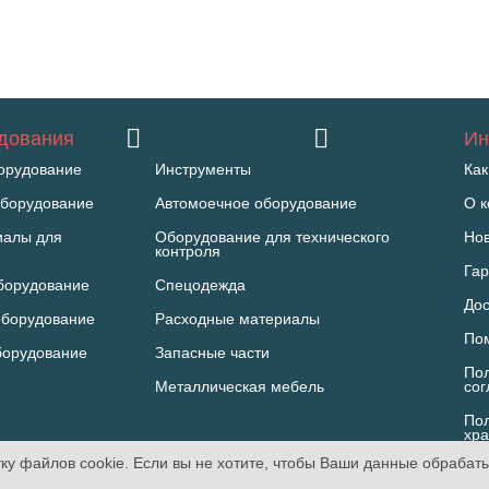
удования
Ин
орудование
Инструменты
Как
борудование
Автомоечное оборудование
О 
иалы для
Оборудование для технического
Но
контроля
Гар
борудование
Спецодежда
Дос
оборудование
Расходные материалы
По
борудование
Запасные части
Пол
Металлическая мебель
со
Пол
хра
ПД
ку файлов cookie. Если вы не хотите, чтобы Ваши данные обрабат
echnorosst.com. Все права защищены.