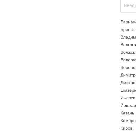
Барнау
Брянск
Владим
Волгог
Волжск
Вологд
Вороне
Димитр
Дмитро
Екатер
Ижевск
Йошкар
Казань
Кемеро
Киров