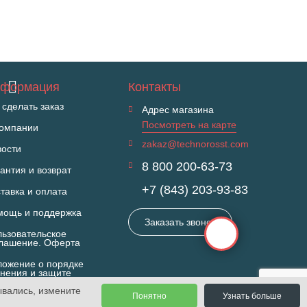
формация
Контакты
 сделать заказ
Адрес магазина
Посмотреть на карте
компании
zakaz@technorosst.com
вости
8 800 200-63-73
антия и возврат
+7 (843) 203-93-83
тавка и оплата
мощь и поддержка
Заказать звонок
ьзовательское
глашение. Оферта
ожение о порядке
нения и защите
П
ывались, измените
Понятно
Узнать больше
Продвижение сайта - mStudio