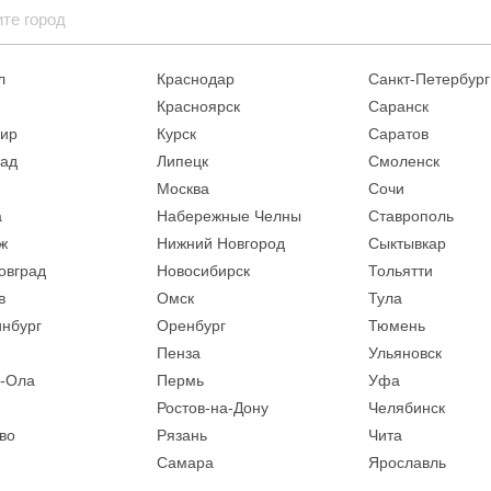
л
Краснодар
Санкт-Петербург
Красноярск
Саранск
ир
Курск
Саратов
рад
Липецк
Смоленск
Москва
Сочи
а
Набережные Челны
Ставрополь
ж
Нижний Новгород
Сыктывкар
овград
Новосибирск
Тольятти
в
Омск
Тула
инбург
Оренбург
Тюмень
Пенза
Ульяновск
-Ола
Пермь
Уфа
Ростов-на-Дону
Челябинск
во
Рязань
Чита
Самара
Ярославль