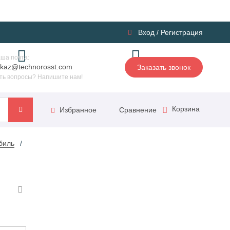
Вход
/
Регистрация
ша почта:
kaz@technorosst.com
Заказать звонок
ть вопросы? Напишите нам!
Корзина
Сравнение
Избранное
биль